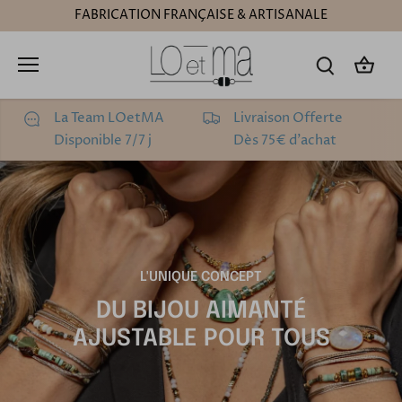
Passer
FABRICATION FRANÇAISE & ARTISANALE
au
contenu
La Team LOetMA
Livraison Offerte
Disponible 7/7 j
Dès 75€ d'achat
L'UNIQUE CONCEPT
DU BIJOU AIMANTÉ
AJUSTABLE POUR TOUS