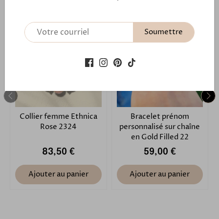
VOS COUPS DE COEUR
Tous
Soumettre
Collier femme Ethnica
Bracelet prénom
Rose 2324
personnalisé sur chaîne
en Gold Filled 22
83,50 €
59,00 €
Ajouter au panier
Ajouter au panier