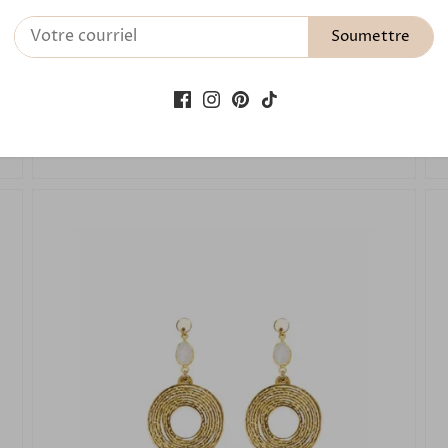
Boucles d'oreilles MARINA Turquoise 25
Soumettre
59,00 €
Ajouter au panier