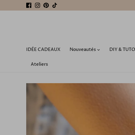
Passer
au
contenu
IDÉE CADEAUX
Nouveautés
DIY & TUT
Ateliers