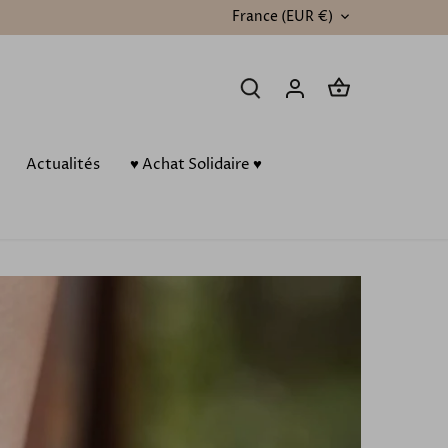
France (EUR €)
DEVISE
Actualités
♥️ Achat Solidaire ♥️