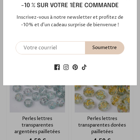
-10 % SUR VOTRE 1ÈRE COMMANDE
Perles lettres noires sur
Perles cœur blanches /
blanc
dorées
Inscrivez-vous à notre newsletter et profitez de
-10% et d'un cadeau surprise de bienvenue !
4,50 €
4,50 €
Ajouter au panier
Ajouter au panier
Soumettre
Perles lettres
Perles lettres
transparentes
transparentes dorées
argentées pailletées
pailletées