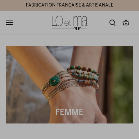
Passer
FABRICATION FRANÇAISE & ARTISANALE
au
contenu
FEMME