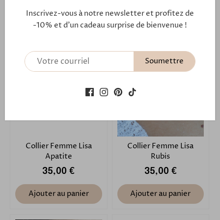
34,00 €
59,00 €
34,00 €
59,00 €
Inscrivez-vous à notre newsletter et profitez de
Ajouter au panier
Ajouter au panier
-10% et d'un cadeau surprise de bienvenue !
Soumettre
Collier Femme Lisa
Collier Femme Lisa
Apatite
Rubis
35,00 €
35,00 €
Ajouter au panier
Ajouter au panier