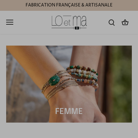
Passer
FABRICATION FRANÇAISE & ARTISANALE
au
contenu
FEMME