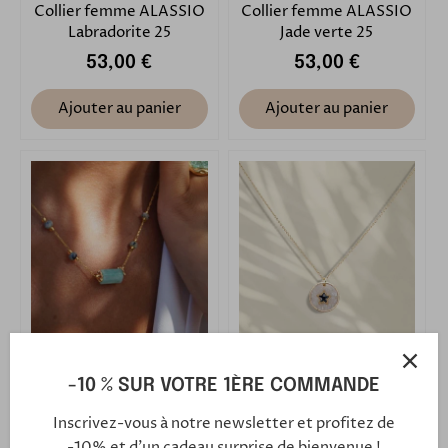
Collier femme ALASSIO
Collier femme ALASSIO
Labradorite 25
Jade verte 25
53,00 €
53,00 €
Ajouter au panier
Ajouter au panier
Collier femme ALASSIO
Collier femme VENUS
Amazonite 25
Lune 25
-10 % SUR VOTRE 1ÈRE COMMANDE
53,00 €
50,00 €
Inscrivez-vous à notre newsletter et profitez de
-10% et d'un cadeau surprise de bienvenue !