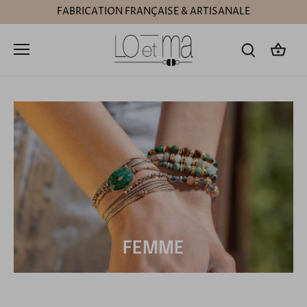
Passer
FABRICATION FRANÇAISE & ARTISANALE
au
contenu
FEMME