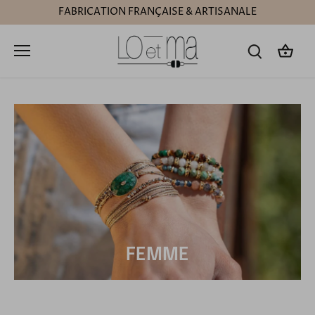
Passer
FABRICATION FRANÇAISE & ARTISANALE
au
contenu
FEMME