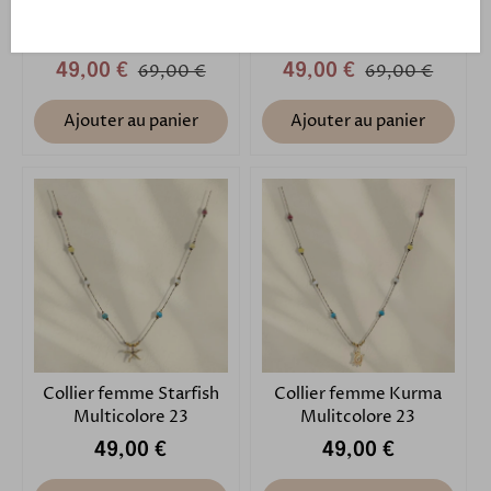
Collier femme Shells
Collier femme Shells
Beach Perla Brune
Beach Perla Lagon
49,00 €
69,00 €
49,00 €
69,00 €
Ajouter au panier
Ajouter au panier
Collier femme Starfish
Collier femme Kurma
Multicolore 23
Mulitcolore 23
49,00 €
49,00 €