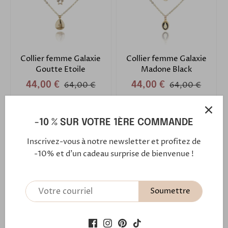
Collier femme Galaxie
Collier femme Galaxie
Goutte Etoile
Madone Black
44,00 €
64,00 €
44,00 €
64,00 €
Non disponible
Ajouter au panier
-10 % SUR VOTRE 1ÈRE COMMANDE
Économisez 29%
Économisez 29%
Inscrivez-vous à notre newsletter et profitez de
-10% et d'un cadeau surprise de bienvenue !
Soumettre