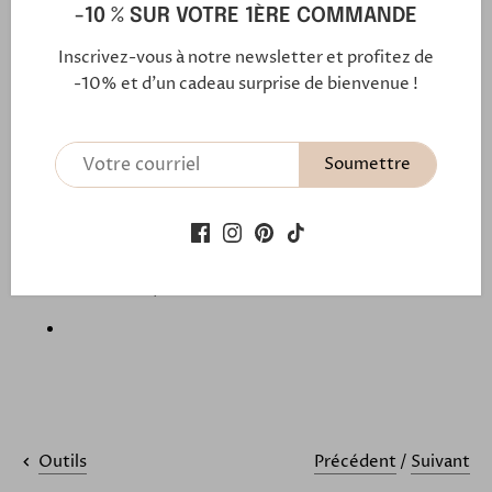
-10 % SUR VOTRE 1ÈRE COMMANDE
Inscrivez-vous à notre newsletter et profitez de
-10% et d'un cadeau surprise de bienvenue !
1 sachet de perles lettres transparentes argentées
pailletées contenant toutes les lettres
Soumettre
Dimension des perles : 7x4 mm
Dimension du trou : 1.8 mm
Retrouvez nos
box DIY et TUTO
pour apprendre à
créer vos bijoux à la maison !
Précédent
/
Suivant
Outils