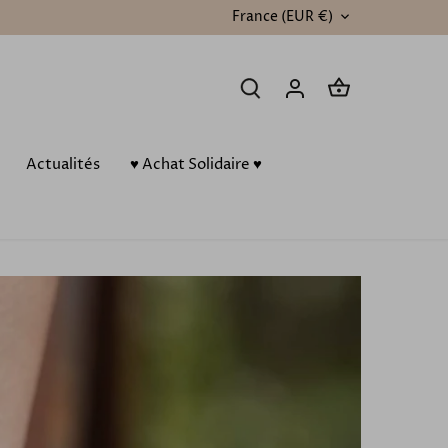
France (EUR €)
DEVISE
Actualités
♥️ Achat Solidaire ♥️