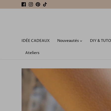
Passer
au
contenu
IDÉE CADEAUX
Nouveautés
DIY & TUT
Ateliers