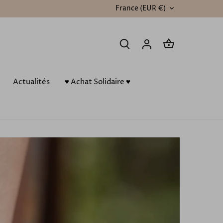
France (EUR €)
DEVISE
Actualités
♥️ Achat Solidaire ♥️