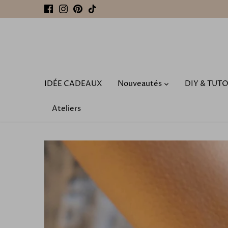
Passer
au
contenu
IDÉE CADEAUX
Nouveautés
DIY & TUT
Ateliers