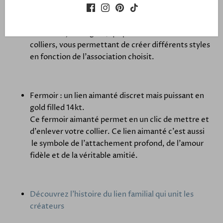
La finesse des pierres naturelles semi-précieuses
offre un bijou élégant, qui peut s'associer à d'autres
colliers, vous permettant de créer différents styles
en fonction de l'association choisit.
Fermoir : un lien aimanté discret mais puissant en
gold filled 14kt.
Ce fermoir aimanté permet en un clic de mettre et
d'enlever votre collier. Ce lien aimanté c'est aussi
le symbole de l'attachement profond, de l'amour
fidèle et de la véritable amitié.
Découvrez l'histoire du lien familial qui unit les
créateurs