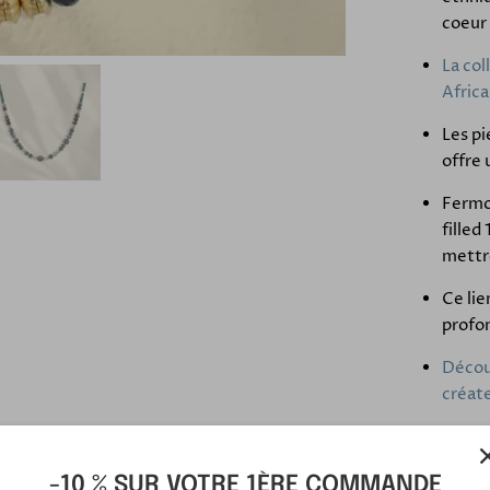
coeur 
La col
Africa
Les pi
offre 
Fermoi
filled
mettre
Ce lie
profon
Découv
créat
-10 % SUR VOTRE 1ÈRE COMMANDE