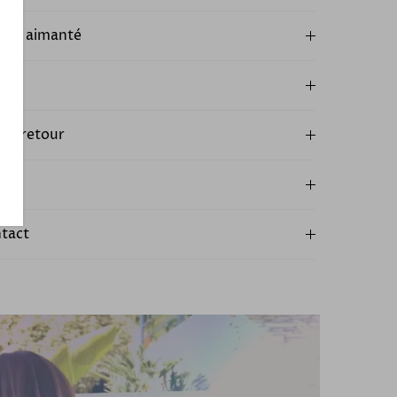
oir aimanté
plus
 et retour
ntact