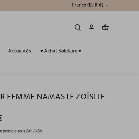
France (EUR €)
DEVISE
Actualités
♥️ Achat Solidaire ♥️
ER FEMME NAMASTE ZOÏSITE
€