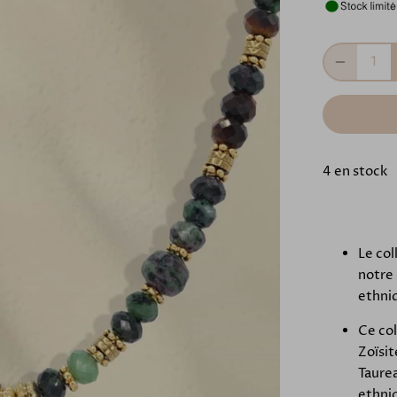
4 en stock
Le col
notre 
ethniq
Ce col
Zoïsi
Taurea
ethniq