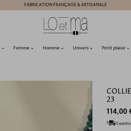
FABRICATION FRANÇAISE & ARTISANALE
O
Femme
Homme
Univers
Petit plaisir
COLLI
23
114,00 