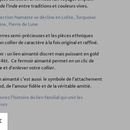
de l'Inde entre traditions et couleurs vives.
lection Namaste se décline en Lolite, Turquoise
ine, Pierre de Lune
erres semi-précieuses et les pièces ethniques
un collier de caractère à la fois original et raffiné.
r : un lien aimanté discret mais puissant en gold
 14kt. Ce fermoir aimanté permet en un clic de
 et d'enlever votre collier.
n aimanté c'est aussi le symbole de l'attachement
d, de l'amour fidèle et de la véritable amitié.
rez l'histoire du lien familial qui unit les
eurs