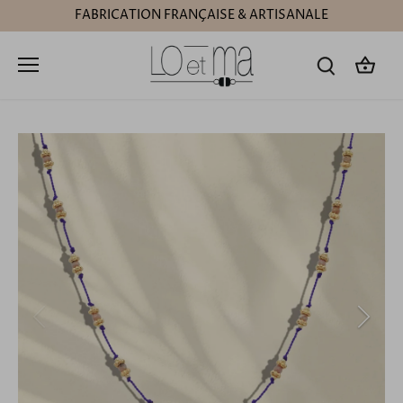
Passer
FABRICATION FRANÇAISE & ARTISANALE
au
contenu