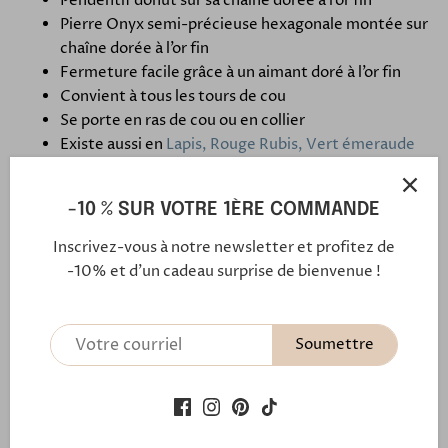
Pendentif donut sur sa chaîne dorée à l’or fin
Pierre Onyx semi-précieuse hexagonale montée sur
chaîne dorée à l’or fin
Fermeture facile grâce à un aimant doré à l’or fin
Convient à tous les tours de cou
Se porte en ras de cou ou en collier
Existe aussi en
Lapis, Rouge Rubis, Vert émeraude
-10 % SUR VOTRE 1ÈRE COMMANDE
Inscrivez-vous à notre newsletter et profitez de
Notre fermoir aimanté
-10% et d'un cadeau surprise de bienvenue !
En savoir plus
Soumettre
Expédition et retour
Paiements