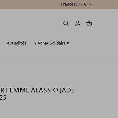
France (EUR €)
DEVISE
Actualités
♥️ Achat Solidaire ♥️
ER FEMME ALASSIO JADE
25
€