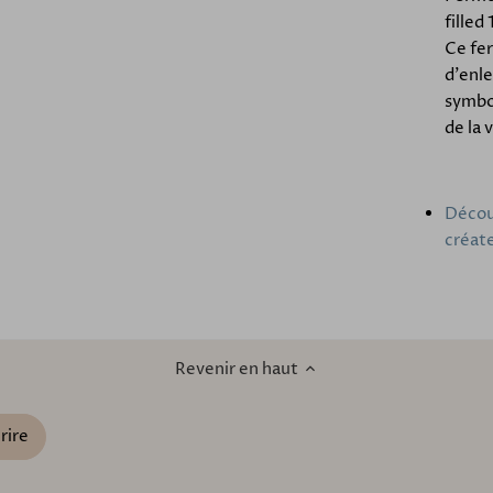
filled
Ce fe
d'enle
symbol
de la 
Découv
créat
Revenir en haut