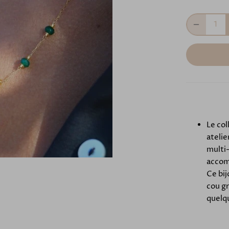
Le col
atelie
multi-
accomp
Ce bij
cou gr
quelq