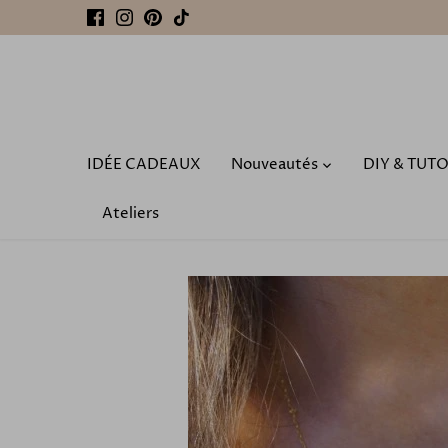
Passer
au
contenu
IDÉE CADEAUX
Nouveautés
DIY & TUT
Ateliers