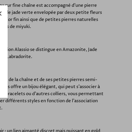
ou sur fine chaîne est accompagné d'une pierre
le de jade verte envelopée par deux petite fleurs
 à l'or fin ainsi que de petites pierres naturelles
rées de miyuki.
lection Alassio se distingue en Amazonite, Jade
 et Labradorite.
esse de la chaîne et de ses petites pierres semi-
uses offre un bijou élégant, qui peut s'associer à
es bracelets ou d'autres colliers, vous permettant
er différents styles en fonction de l'association
t.
r : un lien aimanté discret mais puissant en gold