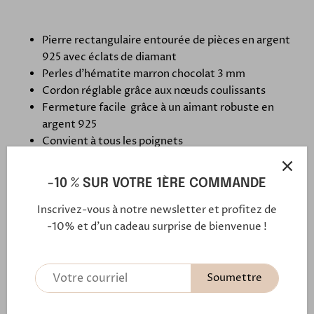
Pierre rectangulaire entourée de pièces en argent
925 avec éclats de diamant
Perles d'hématite marron chocolat 3 mm
Cordon réglable grâce aux nœuds coulissants
Fermeture facile grâce à un aimant robuste en
argent 925
Convient à tous les poignets
Original dans la forme et la conception
Voir toute la collection Météorite
-10 % SUR VOTRE 1ÈRE COMMANDE
Inscrivez-vous à notre newsletter et profitez de
-10% et d'un cadeau surprise de bienvenue !
Notre fermoir aimanté
Soumettre
En savoir plus