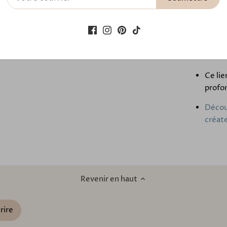
bijou 
Fermoi
argen
mettre
Ce lie
profon
Découv
créat
Revenir en haut