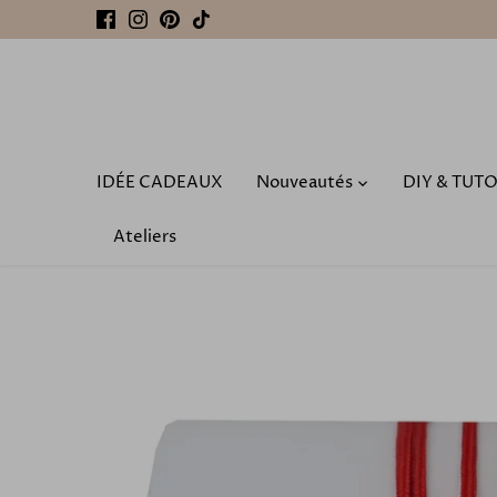
Passer
au
contenu
IDÉE CADEAUX
Nouveautés
DIY & TUT
Ateliers