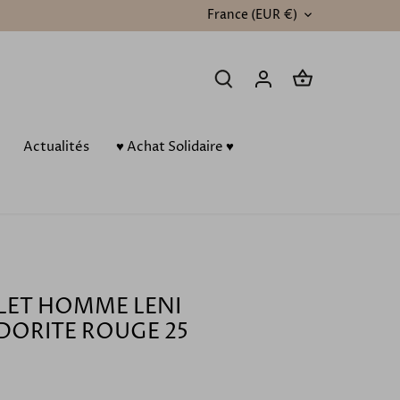
France (EUR €)
DEVISE
Actualités
♥️ Achat Solidaire ♥️
LET HOMME LENI
DORITE ROUGE 25