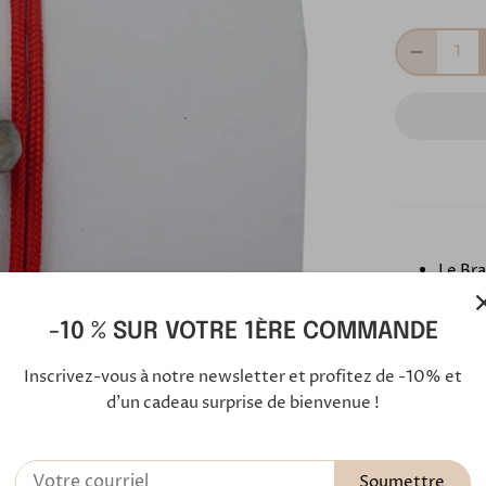
Le Bra
dans n
tous l
-10 % SUR VOTRE 1ÈRE COMMANDE
Ce bra
Inscrivez-vous à notre newsletter et profitez de -10% et
est a
d'un cadeau surprise de bienvenue !
Labra
argent
Soumettre
Les pi