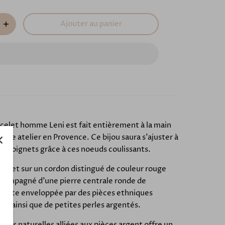
Ajouter au panier
celet homme Leni est fait entièrement à la main
otre atelier en Provence. Ce bijou saura s'ajuster à
es poignets grâce à ces noeuds coulissants.
celet sur un cordon distingué de couleur rouge
ccompagné d'une pierre centrale ronde de
dorite enveloppée par des pièces ethniques
és ainsi que de petites perles argentés.
erres naturelles alliées aux pièces argent offre un