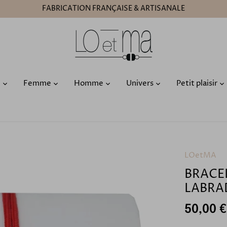
FABRICATION FRANÇAISE & ARTISANALE
O
Femme
Homme
Univers
Petit plaisir
LOetMA
BRACE
LABRA
50,00 €