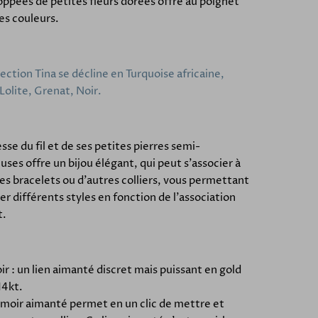
ppées de petites fleurs dorées offre au poignet
ies couleurs.
lection Tina se décline en Turquoise africaine,
Lolite, Grenat, Noir.
esse du fil et de ses petites pierres semi-
uses offre un bijou élégant, qui peut s'associer à
es bracelets ou d'autres colliers, vous permettant
er différents styles en fonction de l'association
t.
r : un lien aimanté discret mais puissant en gold
 14kt.
rmoir aimanté permet en un clic de mettre et