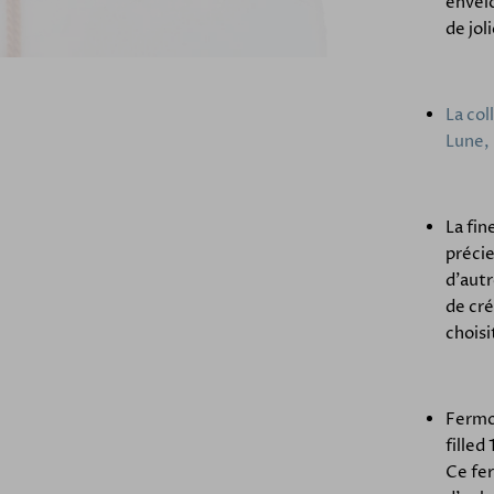
envelo
de jol
La col
Lune, 
La fin
précie
d'autr
de cré
choisi
Fermoi
filled
Ce fe