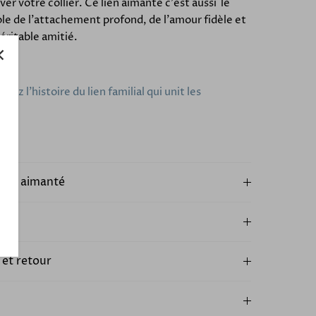
ver votre collier. Ce lien aimanté c'est aussi le
e de l'attachement profond, de l'amour fidèle et
véritable amitié.
rez l'histoire du lien familial qui unit les
eurs
oir aimanté
plus
 et retour