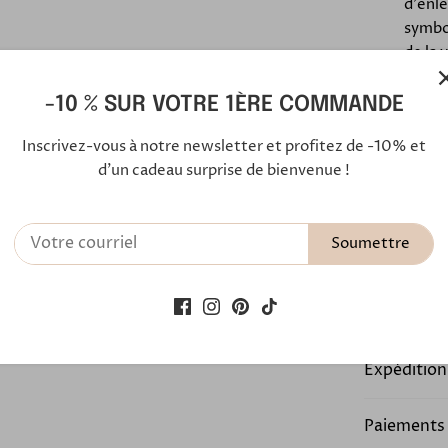
d'enle
symbol
de la 
-10 % SUR VOTRE 1ÈRE COMMANDE
Découv
Inscrivez-vous à notre newsletter et profitez de -10% et
créat
d'un cadeau surprise de bienvenue !
Soumettre
Notre ferm
En savoir 
Expédition
Paiements