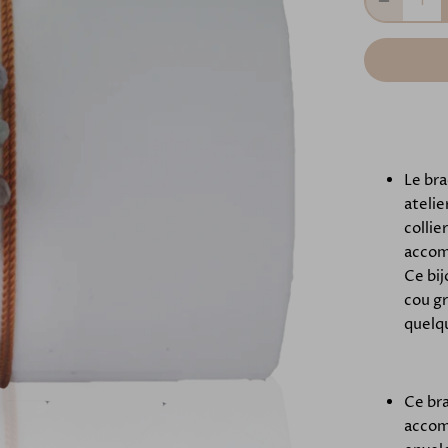
Le bra
atelie
collie
accomp
Ce bij
cou gr
quelq
Ce bra
accom