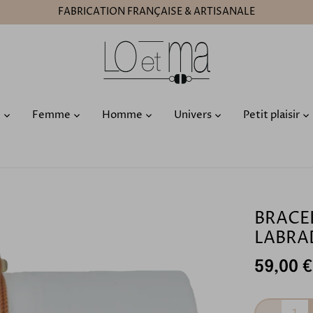
FABRICATION FRANÇAISE & ARTISANALE
O
Femme
Homme
Univers
Petit plaisir
BRACE
LABRA
59,00 €