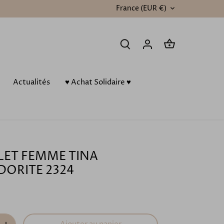
France (EUR €)
DEVISE
Actualités
♥️ Achat Solidaire ♥️
LET FEMME TINA
DORITE 2324