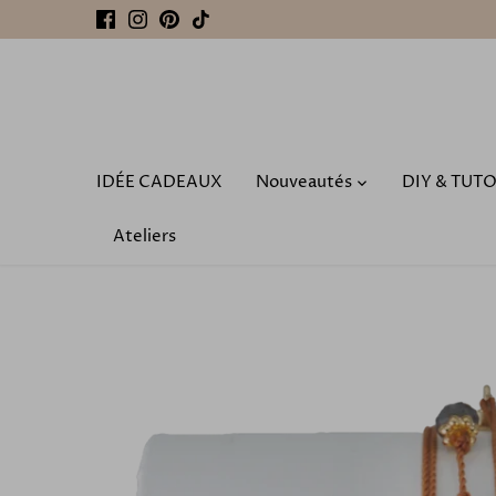
Passer
au
contenu
IDÉE CADEAUX
Nouveautés
DIY & TUT
Ateliers