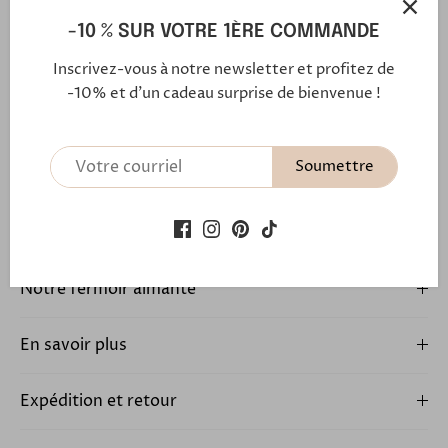
clic de mettre et d'enlever votre bracelet.
-10 % SUR VOTRE 1ÈRE COMMANDE
Ce lien aimanté c'est aussi le symbole de
Inscrivez-vous à notre newsletter et profitez de
l'attachement profond, de l'amour fidèle et de la
-10% et d'un cadeau surprise de bienvenue !
véritable amitié.
Découvrez l'histoire du lien familial qui unit les
créateurs
Soumettre
Notre fermoir aimanté
En savoir plus
Expédition et retour