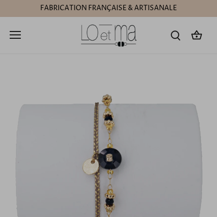
Passer
FABRICATION FRANÇAISE & ARTISANALE
au
contenu