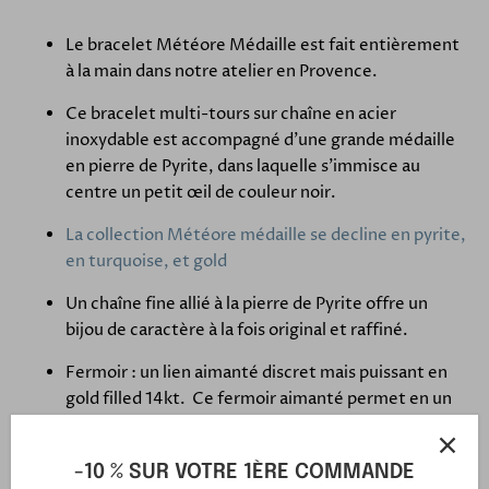
Le bracelet Météore Médaille est fait entièrement
à la main dans notre atelier en Provence.
Ce bracelet multi-tours sur chaîne en acier
inoxydable est accompagné d'une grande médaille
en pierre de Pyrite, dans laquelle s'immisce au
centre un petit œil de couleur noir.
La collection Météore médaille se decline en pyrite,
en turquoise, et gold
Un chaîne fine allié à la pierre de Pyrite offre un
bijou de caractère à la fois original et raffiné.
Fermoir : un lien aimanté discret mais puissant en
gold filled 14kt. Ce fermoir aimanté permet en un
clic de mettre et d'enlever votre bijou.
Ce lien aimanté c'est aussi le symbole de
-10 % SUR VOTRE 1ÈRE COMMANDE