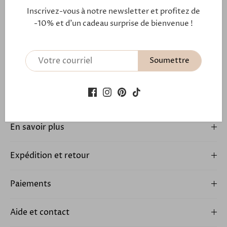
l'attachement profond, de l'amour fidèle et de la
Inscrivez-vous à notre newsletter et profitez de
véritable amitié.
-10% et d'un cadeau surprise de bienvenue !
Découvrez l'histoire du lien familial qui unit les
créateurs
Soumettre
Notre fermoir aimanté
En savoir plus
Expédition et retour
Paiements
Aide et contact