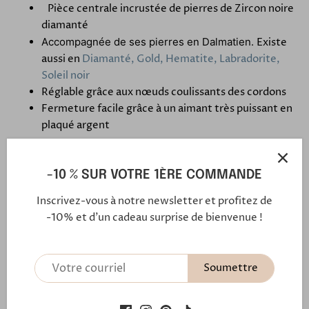
Pièce centrale incrustée de pierres de Zircon noire
diamanté
Accompagnée de ses pierres en Dalmatien.
Existe
aussi en
Diamanté, Gold, Hematite, Labradorite,
Soleil noir
Réglable grâce aux nœuds coulissants des cordons
Fermeture facile grâce à un aimant très puissant en
plaqué argent
-10 % SUR VOTRE 1ÈRE COMMANDE
Notre fermoir aimanté
Inscrivez-vous à notre newsletter et profitez de
-10% et d'un cadeau surprise de bienvenue !
En savoir plus
Soumettre
Expédition et retour