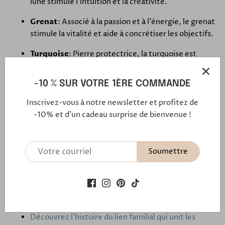
lune stimule l'intuition et la créativité.
Grenat
: Associé à la passion et à l'énergie, le grenat
stimule la vitalité et aide à concrétiser les objectifs.
Turquoise
: Pierre protectrice, la turquoise est
connue pour apporter la chance et renforcer
l'amitié.
-10 % SUR VOTRE 1ÈRE COMMANDE
Calcédoine
: Reconnue pour favoriser la
Inscrivez-vous à notre newsletter et profitez de
communication, la calcédoine apporte calme et
-10% et d'un cadeau surprise de bienvenue !
équilibre émotionnel.
Fermoir : un lien aimanté discret mais puissant en gold
Soumettre
filled 14kt. Ce fermoir aimanté permet en un clic de
mettre et d'enlever votre bijou.
Ce lien aimanté c'est aussi le symbole de l'attachement
profond, de l'amour fidèle et de la véritable amitié.
Découvrez l'histoire du lien familial qui unit les