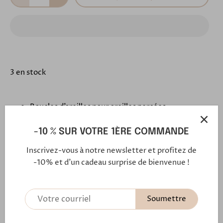
3 en stock
Boucles d’oreilles
pour oreilles percées
Pierre fine Grenat rectangulaire reliée à deux
chaînettes
-10 % SUR VOTRE 1ÈRE COMMANDE
Anneau doré à l’or fin
Inscrivez-vous à notre newsletter et profitez de
Très légère, agréable à porter
-10% et d'un cadeau surprise de bienvenue !
Soumettre
En savoir plus