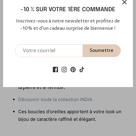
-10 % SUR VOTRE 1ÈRE COMMANDE
Inscrivez-vous à notre newsletter et profitez de
-10% et d'un cadeau surprise de bienvenue !
Les boucles d'oreilles INDIA sont faites
entièrement à la main dans notre atelier en
Provence.
Soumettre
Ces boucles d'oreilles longues comportent une jolie
pierre de lune de forme ovale ( 25 mm par 11 mm) )
sertie de laiton doré à l'or fin. De petites perles de
turquoise africaine viennent former une fleur entre
la pierre et le fermoir.
Découvrir toute la collection INDIA
Ces boucles d'oreilles apportent à votre look un
bijou de caractère raffiné et élégant.