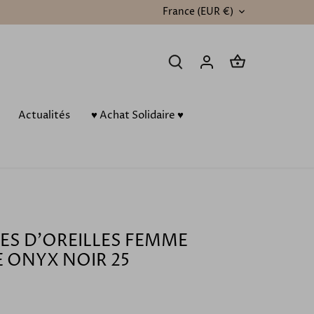
France (EUR €)
DEVISE
Actualités
♥️ Achat Solidaire ♥️
ES D'OREILLES FEMME
E ONYX NOIR 25