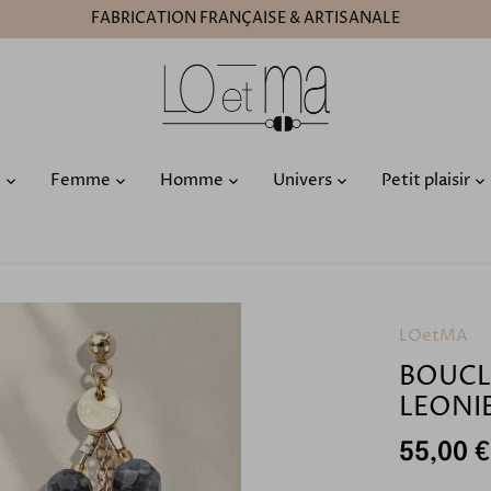
FABRICATION FRANÇAISE & ARTISANALE
O
Femme
Homme
Univers
Petit plaisir
LOetMA
BOUCL
LEONI
55,00 €