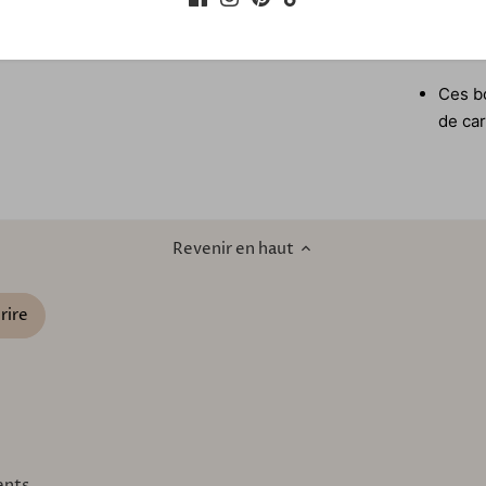
boucl
Découv
Ces bo
de car
Revenir en haut
ents