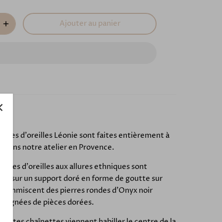
Ajouter au panier
ucles d'oreilles Léonie sont faites entièrement à
n dans notre atelier en Provence.
ucles d'oreilles aux allures ethniques sont
es sur un support doré en forme de goutte sur
 s'immiscent des pierres rondes d'Onyx noir
pagnées de pièces dorées.
etites chaînettes viennent habiller le centre de la