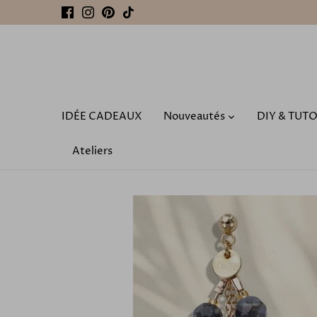
Passer
au
contenu
IDÉE CADEAUX
Nouveautés
DIY & TUT
Ateliers