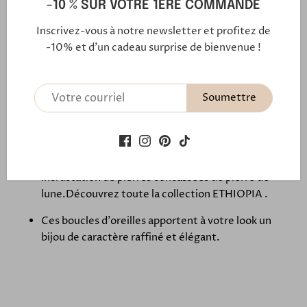
-10 % SUR VOTRE 1ÈRE COMMANDE
Description
Inscrivez-vous à notre newsletter et profitez de
-10% et d'un cadeau surprise de bienvenue !
Les boucles d'oreilles pour oreilles percées
ETHIOPIA sont faites entièrement à la main dans
Soumettre
notre atelier en Provence.
Ces boucles d'oreilles aux allures ethniques
comportent une pièce en acier inoxydable doré de
17 mm de diamètre environ. Elle porte une
incrustation de pierres concassées de pierre de
lune.Découvrez toute la collection ETHIOPIA .
Ces boucles d'oreilles apportent à votre look un
bijou de caractère raffiné et élégant.