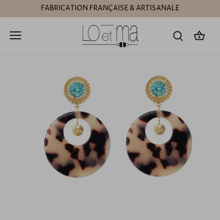
Passer
FABRICATION FRANÇAISE & ARTISANALE
au
contenu