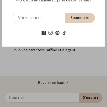
-10% et d'un cadeau surprise de bienvenue !
Provence.
Ces boucles d'oreilles aux allures ethniques sont
Soumettre
montées sur une pièce ronde d'acétate de 35 mm
motif panthère. Le clip en acier inoxydable porte
une incrustation de pierres concassées de
turquoise. Découvrez toute la collection ATHENA.
Ces boucles d'oreilles apportent à votre look un
bijou de caractère raffiné et élégant.
Revenir en haut