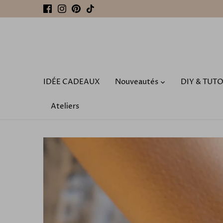
Passer
au
contenu
IDÉE CADEAUX
Nouveautés
DIY & TUT
Ateliers