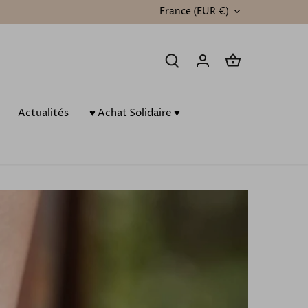
France (EUR €)
DEVISE
Actualités
♥️ Achat Solidaire ♥️