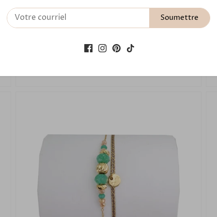
Bracelet Femme SILVER Turquoise
Soumettre
Africaine 2526
49,00 €
Ajouter au panier