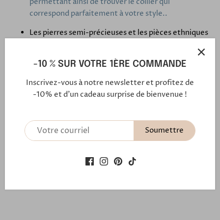
permettant ainsi de trouver le collier qui
correspond parfaitement à votre style..
Les pierres semi-précieuses et les pièces ethniques
confèrent à ce collier un caractère unique, à la fois
original et raffiné.
-10 % SUR VOTRE 1ÈRE COMMANDE
Fermoir : un lien aimanté discret mais puissant en
Inscrivez-vous à notre newsletter et profitez de
gold filled 14kt. Ce fermoir aimanté permet en un
-10% et d'un cadeau surprise de bienvenue !
clic de mettre et d'enlever votre collier.
Ce lien aimanté c'est aussi le symbole de
l'attachement profond, de l'amour fidèle et de la
Soumettre
véritable amitié.
Découvrez l'histoire du lien familial qui unit les
créateurs