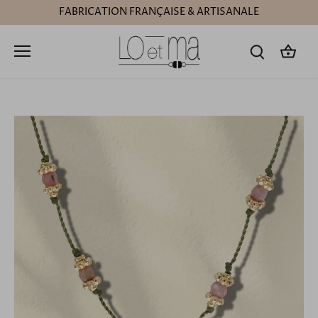
Passer
FABRICATION FRANÇAISE & ARTISANALE
au
contenu