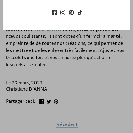
avec sa belle pierre centrale en pendentif peut aussi se
combiner avec ces colliers colorés.
Et pour faire de jolis combo de bracelets, rien de plus
simple ! Tous
nos bracelets
sont ajustables grâce à des
nœuds coulissants; ils sont dotés d'un fermoir aimanté,
empreinte de de toutes nos créations, ce qui permet de
les mettre et de les enlever très facilement. Ajustez vos
bracelets une fois et vous n'aurez plus qu'à choisir
lesquels assembler.
Le 29 mars, 2023
Christiane D'ANNA
Partager
Tweeter
Épingler
Partager ceci:
Précédent